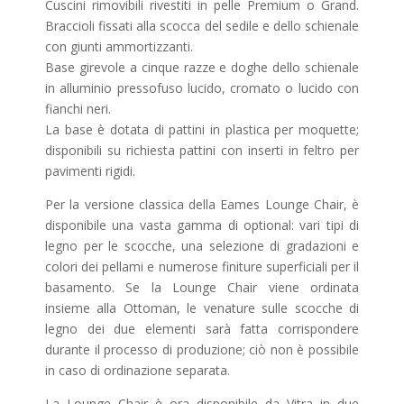
Cuscini rimovibili rivestiti in pelle Premium o Grand.
Braccioli fissati alla scocca del sedile e dello schienale
con giunti ammortizzanti.
Base girevole a cinque razze e doghe dello schienale
in alluminio pressofuso lucido, cromato o lucido con
fianchi neri.
La base è dotata di pattini in plastica per moquette;
disponibili su richiesta pattini con inserti in feltro per
pavimenti rigidi.
Per la versione classica della Eames Lounge Chair, è
disponibile una vasta gamma di optional: vari tipi di
legno per le scocche, una selezione di gradazioni e
colori dei pellami e numerose finiture superficiali per il
basamento. Se la Lounge Chair viene ordinata
insieme alla Ottoman, le venature sulle scocche di
legno dei due elementi sarà fatta corrispondere
durante il processo di produzione; ciò non è possibile
in caso di ordinazione separata.
La Lounge Chair è ora disponibile da Vitra in due