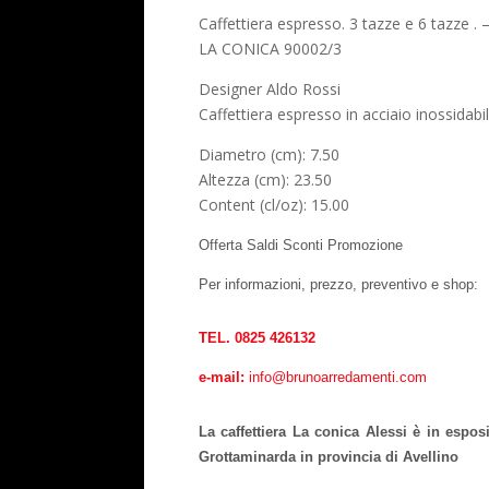
Caffettiera espresso. 3 tazze e 6 tazze . –
LA CONICA 90002/3
Designer Aldo Rossi
Caffettiera espresso in acciaio inossidab
Diametro (cm): 7.50
Altezza (cm): 23.50
Content (cl/oz): 15.00
Offerta Saldi Sconti Promozione
Per informazioni, prezzo, preventivo e shop:
TEL. 0825 426132
e-mail:
info@brunoarredamenti.com
La caffettiera La conica Alessi è in espos
Grottaminarda in provincia di Avellino