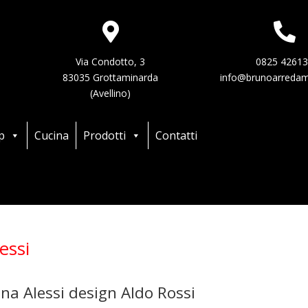
Via Condotto, 3
0825 4261
83035 Grottaminarda
info@brunoarredam
(Avellino)
p
Cucina
Prodotti
Contatti
essi
cina Alessi design Aldo Rossi